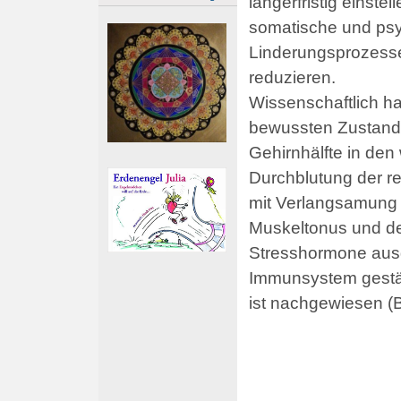
längerfristig einste
somatische und ps
Linderungsprozesse
reduzieren.
Wissenschaftlich h
bewussten Zustand m
Gehirnhälfte in den
Durchblutung der r
mit Verlangsamung 
Muskeltonus und de
Stresshormone ausg
Immunsystem gestä
ist nachgewiesen (