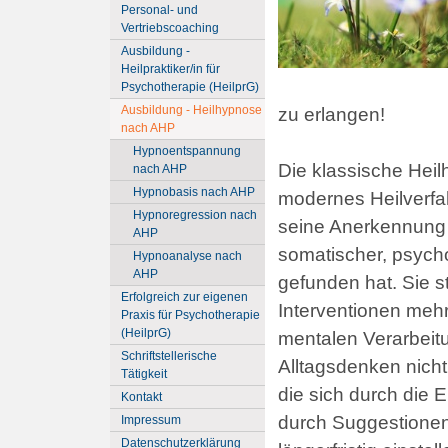
Personal- und
Vertriebscoaching
Ausbildung -
Heilpraktiker/in für
Psychotherapie (HeilprG)
Ausbildung - Heilhypnose
zu erlangen!
nach AHP
Hypnoentspannung
Die klassische Heil
nach AHP
Hypnobasis nach AHP
modernes Heilverfah
Hypnoregression nach
seine Anerkennung 
AHP
somatischer, psych
Hypnoanalyse nach
AHP
gefunden hat. Sie s
Erfolgreich zur eigenen
Interventionen mehr
Praxis für Psychotherapie
(HeilprG)
mentalen Verarbeit
Schriftstellerische
Alltagsdenken nich
Tätigkeit
die sich durch die
Kontakt
durch Suggestionen
Impressum
Datenschutzerklärung