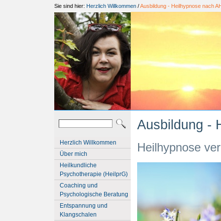
Sie sind hier:
Herzlich Willkommen
/
Ausbildung - Heilhypnose nach A
Ausbildung -
Herzlich Willkommen
Heilhypnose ver
Über mich
Heilkundliche
Psychotherapie (HeilprG)
Coaching und
Psychologische Beratung
Entspannung und
Klangschalen